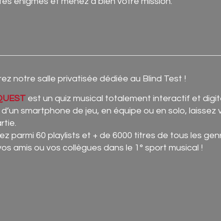
tes énigmes et menez à bien votre mission.
z notre salle privatisée dédiée au Blind Test !
QUEST
est un quiz musical totalement interactif et digit
d’un smartphone de jeu, en équipe ou en solo, laissez v
rtie.
ez parmi 60 playlists et + de 6000 titres de tous les ge
 vos amis ou vos collègues dans le 1° sport musical !