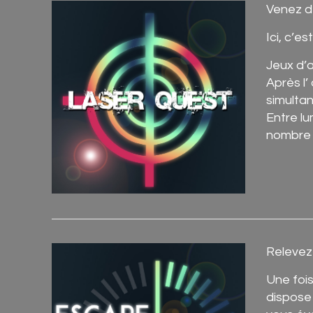
Venez dé
Ici, c’e
Jeux d’a
Après l’
simultan
Entre lu
nombre d
Relevez 
​Une foi
dispose 