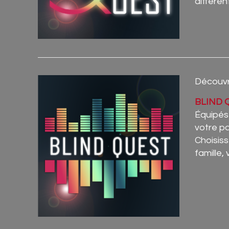
différen
Découvre
BLIND 
Équipés 
votre pa
Choisiss
famille,