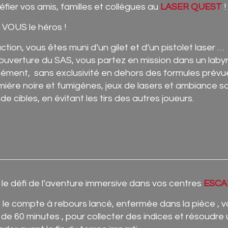
fier vos amis, familles et collègues au
LASER QUEST
!
st VOUS le héros !
ction, vous êtes muni d’un gilet et d’un pistolet laser …
 ouverture du SAS, vous partez en mission dans un labyr
ément, sans exclusivité en dehors des formules prévues
mière noire et fumigènes, jeux de lasers et ambiance so
e cibles, en évitant les tirs des autres joueurs.
le défi de l’aventure immersive dans vos centres
ESCA
s le compte à rebours lancé, enfermée dans la pièce , 
de 60 minutes , pour collecter des indices et résoudre