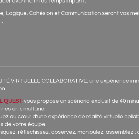
der avant la fin du temps imparti .
e, Logique, Cohésion et Communication seront vos meill
…
ITÉ VIRTUELLE COLLABORATIVE, une expérience immers
on.
L QUEST
vous propose un scénario exclusif de 40 minut
nnes en simultané.
z au cœur d’une expérience de réalité virtuelle collab
 de votre équipe.
quez, réfléchissez, observez, manipulez, assemblez ;