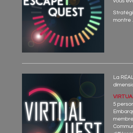
vous éva
Stratégi
montre 
La RÉAL
dimensi
VIRTUA
5 perso
Embarque
membres
Communi